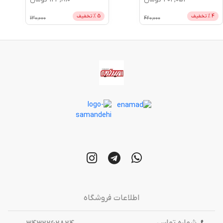
4
% تخفیف
5
% تخفیف
130,000
420,000
اطلاعات فروشگاه