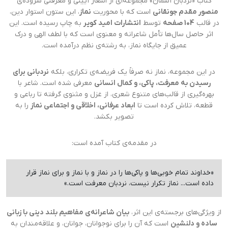
کتاب «نردبان آسمان» مجموعه‌ای از اشعار آیینی و معرفتی سروده‌ی
منصور مقدم جونقانی
است که با محوریت
نماز
، این ستون استوار دین،
در قالب
104 صفحه
توسط
انتشارات امید کویر
به چاپ رسیده است. این
اثر حاصل سال‌ها تأمل شاعرانه و معنوی است که با لطف الهی و درک
عمیق از جایگاه نماز، به رشته‌ی نظم درآمده است.
در این مجموعه، نماز نه صرفاً یک فریضه‌ی تکراری، بلکه
نردبانی برای
رسیدن به معرفت، پاکی، و کمال انسانی
معرفی شده است. شاعر با
بهره‌گیری از قالب‌های متنوع شعری، از غزل و مثنوی گرفته تا رباعی و
قطعه، تلاش کرده است تا
ابعاد عرفانی، اخلاقی و اجتماعی نماز
را به
تصویر بکشد.
در مقدمه‌ی کتاب آمده است:
«خداوند تمام خوبی‌ها و پاکی‌ها را در نماز و با نماز و برای نماز قرار
داده است... نماز تکرار نیست، نردبان معرفت است.»
از ویژگی‌های برجسته‌ی این اثر،
بیان شاعرانه‌ی مفاهیم بلند دینی با زبانی
ساده و دلنشین
است که آن را برای نوجوانان، جوانان، و علاقه‌مندان به