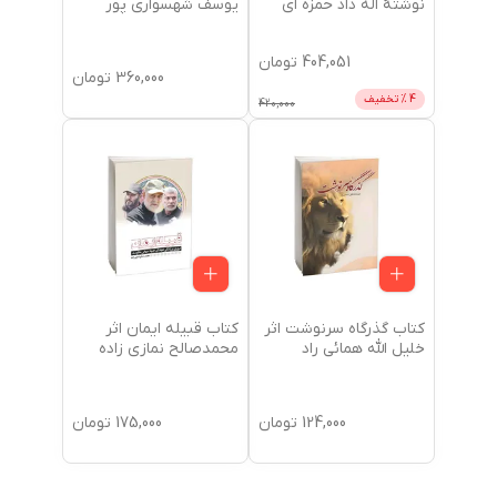
نوشتۀ اله داد حمزه ای
یوسف شهسواری پور
404,051
تومان
360,000
تومان
4
% تخفیف
420,000
کتاب گذرگاه سرنوشت اثر
کتاب قبیله ایمان اثر
خلیل الله همائی راد
محمدصالح نمازی زاده
124,000
تومان
175,000
تومان