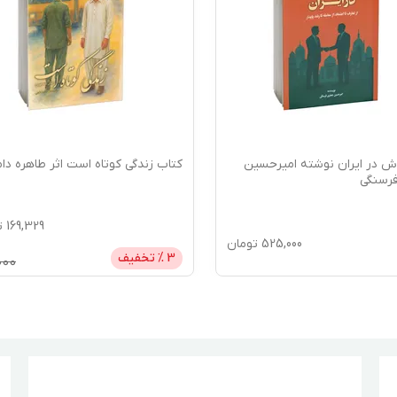
ش در ایران نوشته امیرحسین
کتاب زندگی کوتاه است اثر طاهره دا
رسنگی
169,329
ت
525,000
تومان
3
% تخفیف
000