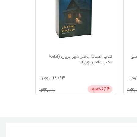
منی
کتاب افسانۀ دختر شهر پریان (ادامۀ
دختر شاه پریون)
...
ومان
129,083
تومان
4
% تخفیف
134,000
174,