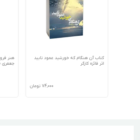
یالی اثر
کتاب آن هنگام که خورشید عمود تابید
هنر فرو
اثر فائزه کارگر
جعفری ف
110,0
تومان
74,000
تومان