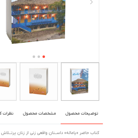
توضیحات محصول
مشخصات محصول
نظرات کا
کتاب حاضر «پاماله» داســتان واقعی زنی از زنان پرتــلاش 