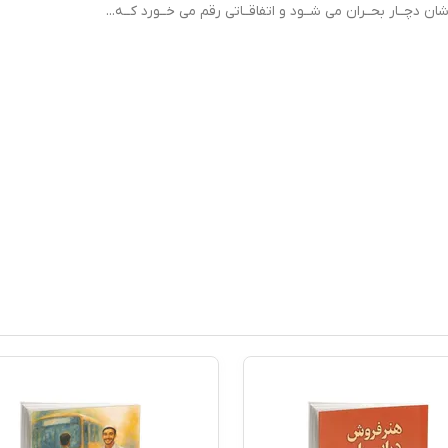
ان دچــار بحــران می شــود و اتفاقــاتی رقم می خــورد کــه...