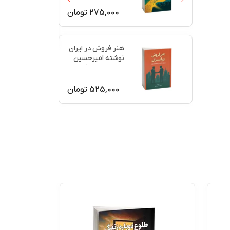
275,000
تومان
هنر فروش در ایران
نوشته امیرحسین
جعفری فرسنگی
525,000
تومان