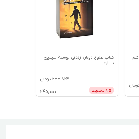
اشم
کتاب طلوع دوباره زندگی نوشتۀ سیمین
سالاری
233,864
تومان
ومان
5
% تخفیف
245,000