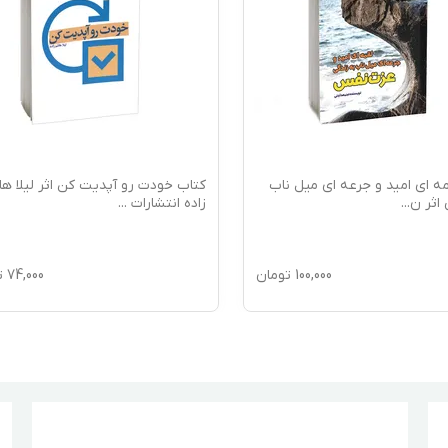
ه ای امید و جرعه ای میل ناب
کتاب خودت رو آپدیت کن اثر لیلا ه
 اثر ن
...
زاده انتشارات
...
100,000
تومان
74,000
ت