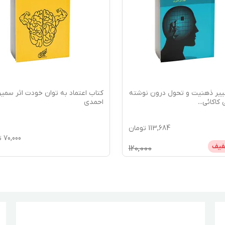
ییر ذهنیت و تحول درون نوشته
کتاب اعتماد به توان خودت اثر سمیرا
 کاکائی
...
احمدی
113,684
تومان
70,000
ت
فیف
120,000