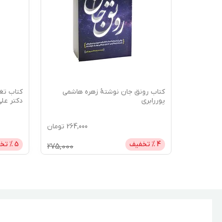
اوود
کتاب رونق جان نوشتۀ زهره هاشمی
کتاب تغ
پوررابری
دکتر علی
264,000
تومان
475,
تومان
4
% تخفیف
5
% تخ
275,000