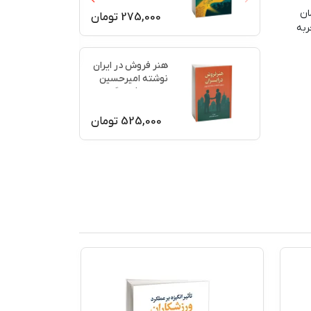
ان
275,000
تومان
ربه
هنر فروش در ایران
نوشته امیرحسین
جعفری فرسنگی
525,000
تومان