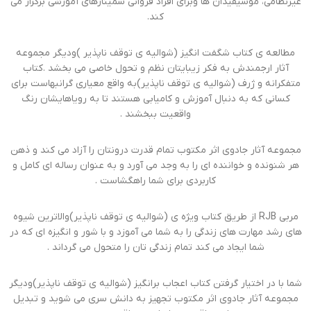
غیرنظامی، موسیقیدان ها وبرای افراد فروانی سمینارهای آموزشی برگزار می
کند.
مطالعه ی کتاب شگفت انگیز (شوالیه ی توقف ناپذیر )ودیگر مجموعه
آثار ارجمندش به فکر زیبایتان نظم و تحول خاصی می بخشد .کتاب
متفکرانه و ژرف (شوالیه ی توقف ناپذیر)به واقع معیاری گرانبهاست برای
کسانی که به دنبال آموزش و کامیابی هستند تا به رویاهایشان رنگ
واقعیت ببخشند .
مجموعه آثار جادوی اثر مکتوب تمام قدرت درونتان را آزاد می کند و ذهن
هر شنونده و خواننده ای را به وجد می آورد و به عنوان رساله ای کامل و
کاربردی برای شما راهگشاست .
مربی RJB از طریق کتاب ویژه ی (شوالیه ی توقف ناپذیر)والاترین شیوه
های رشد مهارت های زندگی را به شما می آموزد و با شور و انگیزه ای که در
شما ایجاد می کند تمام زندگی تان را متحول می گرداند .
شما با در اختیار گرفتن کتاب اعجاب برانگیز (شوالیه ی توقف ناپذیر)ودیگر
مجموعه آثار جادوی اثر مکتوب تجهیز به دانش سری می شوید و تبدیل