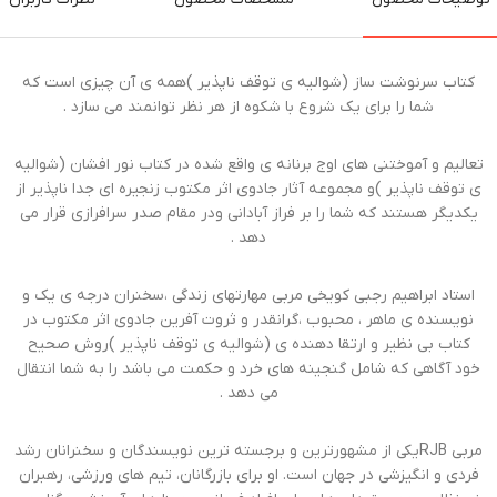
کتاب سرنوشت ساز (شوالیه ی توقف ناپذیر )همه ی آن چیزی است که
شما را برای یک شروع با شکوه از هر نظر توانمند می سازد .
تعالیم و آموختنی های اوج برنانه ی واقع شده در کتاب نور افشان (شوالیه
ی توقف ناپذیر )و مجموعه آثار جادوی اثر مکتوب زنجیره ای جدا ناپذیر از
یکدیگر هستند که شما را بر فراز آبادانی ودر مقام صدر سرافرازی قرار می
دهد .
استاد ابراهیم رجبی کویخی مربی مهارتهای زندگی ،سخنران درجه ی یک و
نویسنده ی ماهر ، محبوب ،گرانقدر و ثروت آفرین جادوی اثر مکتوب در
کتاب بی نظیر و ارتقا دهنده ی (شوالیه ی توقف ناپذیر )روش صحیح
خود آگاهی که شامل گنجینه های خرد و حکمت می باشد را به شما انتقال
می دهد .
مربی RJBیکی از مشهورترین و برجسته ترین نویسندگان و سخنرانان رشد
فردی و انگیزشی در جهان است. او برای بازرگانان، تیم های ورزشی، رهبران