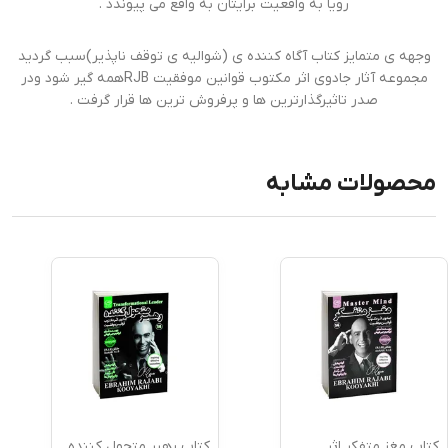
رویا به واقعیت برایتان به واقع می پیوندد .
وجهه ی متمایز کتاب آگاه کننده ی (شوالیه ی توقف ناپذیر)سبب گردید
مجموعه آثار جادوی اثر مکتوب قوانین موفقیت RJBهمه گیر شود ودر
صدر تاثیرگذارترین ها و پرفروش ترین ها قرار گرفت .
محصولات مشابه
کتاب مغز متفکر اثر
کتاب رهبر متحول کننده