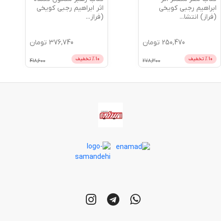
ابراهیم رجبی کویخی
اثر ابراهیم رجبی کویخی
(فراز) انتشا
...
(فراز
...
250,470
تومان
376,740
تومان
10
% تخفیف
10
% تخفیف
418,600
278,300