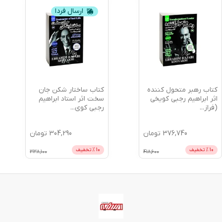
ارسال فردا
کتاب رهبر متحول کننده
کتاب ساختار شکن جان
اثر ابراهیم رجبی کویخی
سخت اثر استاد ابراهیم
(فراز
...
رجبی کوی
...
376,740
تومان
304,290
تومان
10
% تخفیف
10
% تخفیف
338,100
418,600