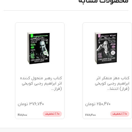
محصولات مشابه
کتاب مغز متفکر اثر
کتاب رهبر متحول کننده
ابراهیم رجبی کویخی
اثر ابراهیم رجبی کویخی
(فراز) انتشا
...
(فراز
...
250,470
تومان
376,740
تومان
10
% تخفیف
10
% تخفیف
418,600
278,300