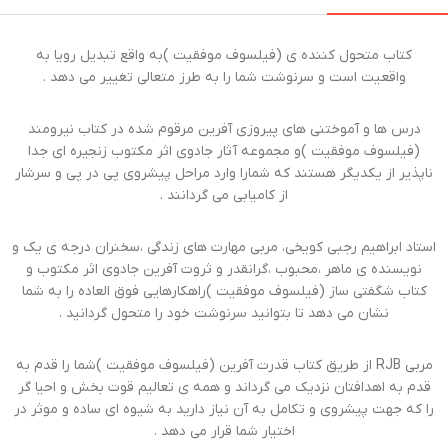
کتاب متحول کننده ی (فیلسوف موفقیت )به واقع تبدیل رویا به
واقعیت است و سرنوشت شما را به طرز متعالی تغییر می دهد .
درس ها و آموختنی های پیروزی آفرین مرقوم شده در کتاب نیرومند
(فیلسوف موفقیت )و مجموعه آثار جادوی اثر مکتوب زنجیره ای جدا
ناپذیر از یکدیگر هستند که شمارا وارد مراحل پیشروی پی در پی و سرشار
از کامیابی می گردانند .
استاد ابراهیم رجبی کویخی، مربی مهارت های زندگی ،سخنران درجه ی یک و
نویسنده ی ماهر ،محبوب ،گرانقدر و ثروت آفرین جادوی اثر مکتوب و
کتاب شگفتی ساز (فیلسوف موفقیت )راهکارهایی فوق العاده را به شما
نشان می دهد تا بتوانید سرنوشت خود را متحول گردانید .
مربی RJB از طریق کتاب قدرت آفرین (فیلسوف موفقیت )شما را قدم به
قدم به اهدافتان نزدیک می گرداند و همه ی تعالیم قوت بخش و احیا گر
را که جهت پیشروی و تکامل به آن نیاز دارید به شیوه ای ساده و موثر در
اختیار شما قرار می دهد .