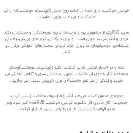
قوانین موفقیت درج شده در کتاب روح بخش (فیلسوف موفقیت)به واقع
تمام کننده ی راه پیروزی شماست .
مربی RJBیکی از مشهورترین و برجسته ترین نویسندگان و سخنرانان رشد
فردی و انگیزشی در جهان است. او برای بازرگانان، تیم های ورزشی، رهبران
غیرنظامی، موسیقیدان ها وبرای افراد فروانی سمینارهای آموزشی برگزار می
کند.
شما با در اختیار گرفتن کتاب شگفت انگیز (فیلسوف موفقیت)ودیگر
مجموعه آثار جادوی اثر مکتوب تجهیز به دانش سری و آگاهی نفوزگر می
شوید و زندگی از هر نظر شایسته را برای خویش پدیدار می سازید .
وجهه ی متمایز کتاب حیرت برانگیز (فیلسوف موفقیت)سبب گردید
مجموعه آثار جادوی اثر مکتوب قوانین موفقیت RJBهمه گیر شود ودر
صدر الهام بخش ترین ها و پرفروش ترین ها قرار گرفت .