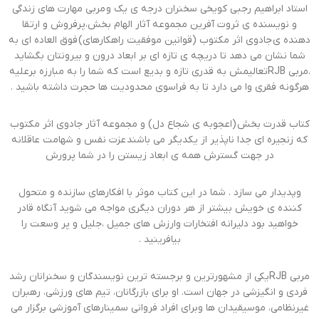
استاد ابراهیم رجبی کویخی سخنران درجه ی یک و مربی مهارت های زندگی
و نویسنده ی ثروت آفرین مجموعه آثار الهام بخش،پرفروش و ارتقا
دهنده ی جادوی اثر مکتوب (قوانین موفقیت راهکارهای) فوق العاده ای به
شما نشان می دهد تا دریچه ی تازه ای بر ابعاد درون و بیرونتان بگشاید
.مربی RJBتعالیمش به قدری تازه و بدیع است که شما را به مبارزه برعلیه
هرگونه فقری وا می دارد تا به فراسوی محدودیت ها حجرت داشته باشید ‌.
کتاب قدرت بخش (اعجوبه ی شجاع دل) و مجموعه آثار جادوی اثر مکتوب
که زنجیره ای جدا ناپذیر از یکدیگر می باشند عزت نفس و شهامت عاقلانه
در جهت گسترش همه ی ابعاد زیستن را در شما پرورش
وپدیدار می سازد . شما در این کتاب موثر با افکارهای سازنده و متحول
کننده ی خویش بیشتر از هر دوران دیگری مواجه می شوید آنگاه قادر
خواهید بود دلیرانه افتخارات وارزش های جمیل ،جلیل و پر وسعت را
بیافرینید .
مربی RJBیکی از مشهورترین و برجسته ترین نویسندگان و سخنرانان رشد
فردی و انگیزشی در جهان است. او برای بازرگانان، تیم های ورزشی، رهبران
غیرنظامی، موسیقیدان ها وبرای افراد فروانی سمینارهای آموزشی برگزار می