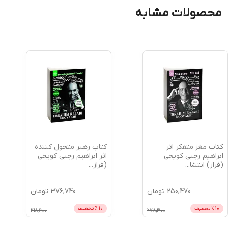
محصولات مشابه
کتاب مغز متفکر اثر
کتاب رهبر متحول کننده
ابراهیم رجبی کویخی
اثر ابراهیم رجبی کویخی
(فراز) انتشا
...
(فراز
...
250,470
تومان
376,740
تومان
10
% تخفیف
10
% تخفیف
418,600
278,300