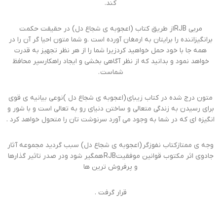
کند.
مربی RJBاز طریق کتاب (اعجوبه ی شجاع دل) در حقیقت حکمت
برانگیزاننده را برایتان به ارمغان آورده است ‌.و شما متون احیا گر آن را در
همه جا با خود حمل خواهید کردزیرا شما را از هر نظر تجهیز به قدرت
خواهد نمود و بدانید که از نظر آگاهی بخشی و ایجاد راهکارسپر محافظ
شماست .
متون درج شده در کتاب زیبای (اعجوبه ی شجاع دل )نوعی بیانیه ی قوی
برای رسیدن به زندگی متعالی و ساختن دنیای رو به تعالی است و با شور و
انگیزه ای که در شما به وجود می آورد سرنوشت تان را متحول خواهد کرد .
وجه ی ممتازکتاب نفوزگر (اعجوبه ی شجاع دل) سبب گردید مجموعه آثار
جادوی اثر مکتوب قوانین موفقیتRJB همگیر شود ودر صدر تاثیر گذارها
و پرفروش ترین ها
قرار گرفت ‌.