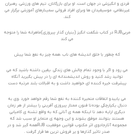
فردی و انگیزشی در جهان است. او برای بازرگانان، تیم های ورزشی، رهبران
غیرنظامی، موسیقیدان ها وبرای افراد فروانی سمینارهای آموزشی برگزار می
کند.
مربیRJB در کتاب شگفت انگیز (بنیان گذار پیروزی)ماهرانه شما را متوجه
می کند
که چطور با خلق اندیشه های ناب ،همه چیز به نفع شما پیش
می رود و اگر با وجود تمام چالش های زندگی ،یقین‌ داشته باشید که می
توانید رشد کنید و روش اندیشمندانه ای را در پیش بگیرید آنگاه
پیشرفت خیره کننده ای خواهید داشت و به اقبالات بلند مرتبه دست
می یابید و اتفاقات متحیره کننده به نفع شما رقم خواهد خورد .وی به
دنبال یکپارچگی بوده تا فنون ممتاز پیروزی آفرینی را بیشتر از هر زمان
دیگری ارایه دهد تا اینکه همه ی آنانی که به واقع تشنه ی کامیابی
هستند بتوانند موفق بشوند و این وجهه ی متمایز او سبب شد که
مجموعه آثارجادوی اثر مکتوب قوانین موفقیت RJBهمه گیر شد و در
صدر تاثیر گذارها و پر فروش ترین ها قرار گرفت .