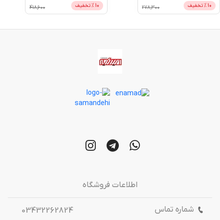
10
% تخفیف
10
% تخفیف
418,600
278,300
اطلاعات فروشگاه
شماره تماس
03432262824