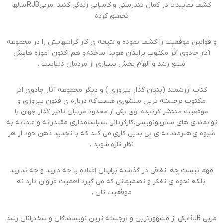
کشف نمایید تا در کمال تندرستی و کامیابی زندگی کنید .مربیRJB سالها
تحقیق کرده
و قوانین موفقیت را کشف نموده و نتیجه ی کار گرانبهایش را در مجموعه
آثار جادوی اثر مکتوب برایتان هویدا ساخته و هم اکنون آموزه هایش
منبع رشد و الهام بخش بسیاری از مردمان دنیاست .
کتاب ارزشمند (بنیان گذار پیروزی ) و دیگر مجموعه آثار جادوی اثر
مکتوب برجسته ترین منشوری هست که درباره ی فنون پیروزی و
موفقیت منتشر گردیده .وی یکی از محدود مربیان تاثیر گذار جهان با
توانمندی های سناریونویسی،کارگردانی ،سیاستمداری مقتدرانه و عادلانه به
شیوه ی هنرمندانه ی بی بدیل کاری می کند که با تجدید ذهن خود از هر
نظر تازه شوید .
مهم نیست چه اتفاقی در گذشته برایتان افتاده یا چه دارید و چه ندارید
،بلکه نحوه ی تفکر و تصمیماتی که می گیرد اهمیت فراوان دارد نه
موقعیت تان .
مربی RJBیکی از مشهورترین و برجسته ترین نویسندگان و سخنرانان رشد