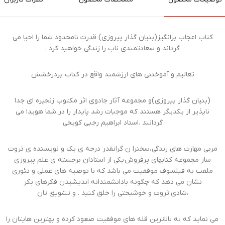
کتاب اعجاب برانگیز (بنیان گذار پیروزی) قدرت نامحدود شما را احیا می
گرداند و سعادتمندی ناب را زندگی خواهید کرد .
تعالیم و آموختنی های ارزشمند واقع در کتاب پردرخشش
(بنیان گذار پیروزی)و مجموعه آثار جادوی اثر مکتوب زنجیره ای جدا
ناپذیر از یکدیگر هستند که موجبات رشد پایدار را در شما هویدا می
گردانند .استاد ابراهیم رجبی کویخی
مربی مهارت های زندگی ،سخنرا ن گرانقدر درجه ی یک و نویسنده ی ثروت
ساز مجموعه کتابهای پرفروش یکی از استادان برجسته ی علم پیروزی
ملقب به فیلسوف موفقیت می باشد که با توصیه های عملی و تئوری
نشان می دهد که چگونه بادانشمندانه اندیشیدن فکرهای بکر
،شادی،ثروت و خوشبختی را خلق کنید . و تشویق تان
می نماید که به بالاترین قله های موفقیت صعود کرده و بهترین هایتان را