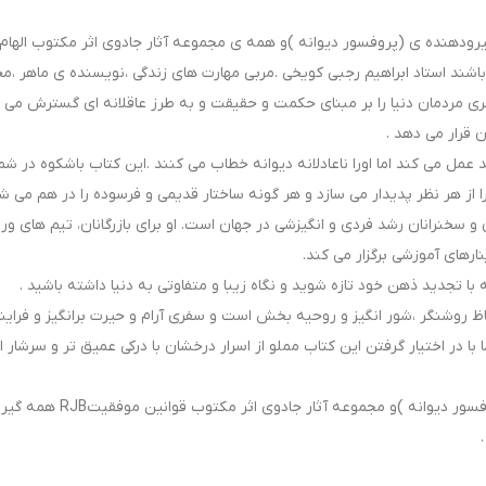
رودهنده ی (پروفسور دیوانه )و همه ی مجموعه آثار جادوی اثر مکتوب الهام
اشند استاد ابراهیم رجبی کویخی .مربی مهارت های زندگی ،نویسنده ی ماهر ،م
ی مردمان دنیا را بر مبنای حکمت و حقیقت و به طرز عاقلانه ای گسترش می 
قرار می دهد ‌.
عمل می کند اما اورا ناعادلانه دیوانه خطاب می کنند .این کتاب باشکوه در شما
از هر نظر پدیدار می سازد و هر گونه ساختار قدیمی و فرسوده را در هم می ش
گان و سخنرانان رشد فردی و انگیزشی در جهان است. او برای بازرگانان، تیم های ور
ارهای آموزشی برگزار می کند.
 تجدید ذهن خود تازه شوید و نگاه زیبا و متفاوتی به دنیا داشته باشید ‌.
اظ روشنگر ،شور انگیز و روحیه بخش است و سفری آرام و حیرت برانگیز و فرای
 در اختیار گرفتن این کتاب مملو از اسرار درخشان با درکی عمیق تر و سرشار از
این وجهه ی متمایزمربی RJB سبب گردید که کتاب (پروفسور دیوانه )و مجموعه آثار جادو