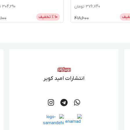
376,740
تومان
304,290
ت
فیف
10
% تخفیف
100
418,600
انتشارات امید کویر