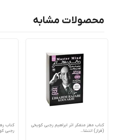
محصولات مشابه
ر ابراهیم
کتاب مغز متفکر اثر ابراهیم رجبی کویخی
کتاب رهب
(فراز) انتشا
...
رجبی کوی