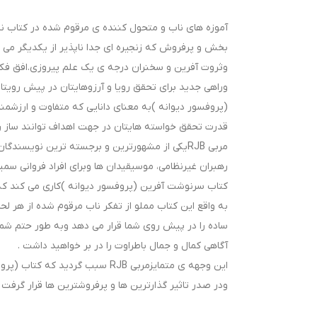
آموزه های ناب و متحول کننده ی مرقوم شده در کتاب نی
بخش و پرفروش که زنجیره ای جدا ناپذیر از یکدیگر می ب
وثروت آفرین و سخنران درجه ی یک علم پیروزی.افق فکر
وراهی جدید برای تحقق رویا و آرزوهایتان در پیش رویتان 
(پروفسور دیوانه )به معنای دانایی که متفاوت و ارزشمند 
قدرت تحقق خواسته هایتان در جهت اهداف توانند ساز را 
مربی RJBیکی از مشهورترین و برجسته ترین نویسند
رهبران غیرنظامی، موسیقیدان ها وبرای افراد فروانی سمین
کتاب سرنوشت آفرین (پروفسور دیوانه )کاری می کند که با
به واقع این کتاب مملو از تفکر ناب مرقوم شده از هر لح
ساده را در پیش روی شما قرار می دهد وبه طور حتم شما با
آگاهی کمال و جمال باطراوت را در بر خواهید داشت .
ودر صدر تاثیر گذارترین ها و پرفروشترین ها قرار گرفت .