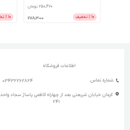
610,
تومان
250,470
تومان
10
% تخفیف
10
% تخ
278,300
678,500
اطلاعات فروشگاه
شماره تماس
03432262824
کرمان خیابان شریعتی بعد از چهاراه کاظمی پاساژ سجاد واحد
241